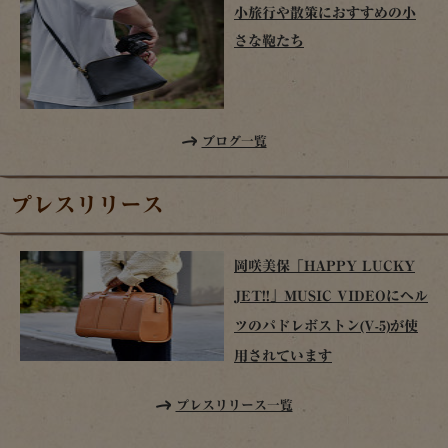
小旅行や散策におすすめの小
さな鞄たち
ブログ一覧
プレスリリース
岡咲美保「HAPPY LUCKY
JET!!」MUSIC VIDEOにヘル
ツのパドレボストン(V-5)が使
用されています
プレスリリース一覧