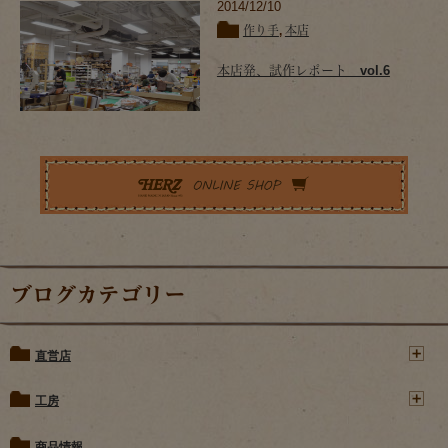
2014/12/10
作り手
,
本店
本店発、試作レポート vol.6
ブログカテゴリー
直営店
工房
商品情報