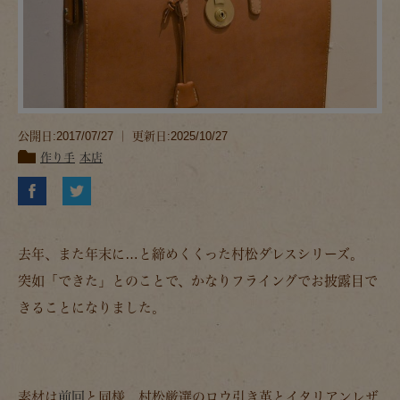
公開日:2017/07/27 ｜ 更新日:2025/10/27
作り手
本店
去年、また年末に…と締めくくった村松ダレスシリーズ。
突如「できた」とのことで、かなりフライングでお披露目で
きることになりました。
素材は
前回
と同様、村松厳選のロウ引き革とイタリアンレザ