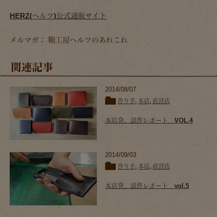
HERZ(ヘルツ)公式通販サイト
メルマガ： 鞄工房ヘルツのあれこれ
関連記事
2014/08/07
作り手
,
本店
,
直営店
本店発、試作レポート VOL.4
2014/09/03
作り手
,
本店
,
直営店
本店発、試作レポート vol.5