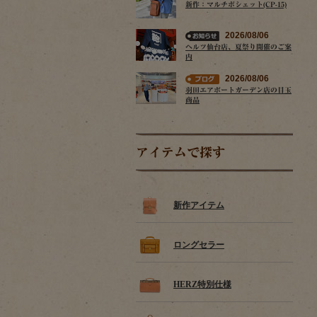
新作：マルチポシェット(CP-15)
2026/08/06
ヘルツ仙台店、夏祭り開催のご案
内
2026/08/06
羽田エアポートガーデン店の目玉
商品
アイテムで探す
新作アイテム
ロングセラー
HERZ特別仕様