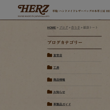
革鞄/ハンドメイドレザーバッグの本革工房 H
HOME
>
ブログ
>
作り手
> 紙袋トート
ブログカテゴリー
直営店
工房
商品情報
お知らせ
革製品ガイド