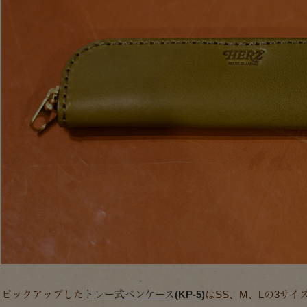
ピックアップした
トレー式ペンケース(KP-5)
はSS、M、Lの3サ