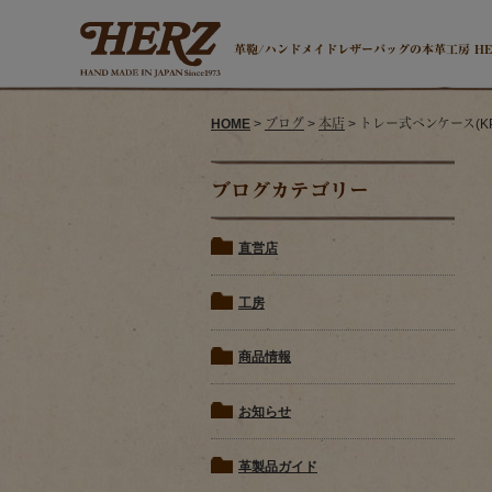
革鞄/ハンドメイドレザーバッグの本革工房 H
HOME
>
ブログ
>
本店
> トレー式ペンケース(K
ブログカテゴリー
直営店
工房
商品情報
お知らせ
革製品ガイド