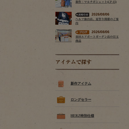
新作：マルチポシェット(CP-15)
2026/08/06
ヘルツ仙台店、夏祭り開催のご案
内
2026/08/06
羽田エアポートガーデン店の目玉
商品
アイテムで探す
新作アイテム
ロングセラー
HERZ特別仕様