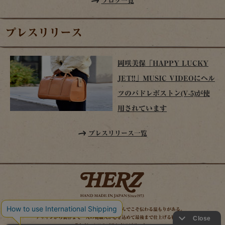
ブログ一覧
プレスリリース
岡咲美保「HAPPY LUCKY
JET!!」MUSIC VIDEOにヘル
ツのパドレボストン(V-5)が使
用されています
プレスリリース一覧
時を経てこそ解る味わいがある。使い込んでこそ伝わる温もりがある。
デザインから製作まで一人の鞄職人が心を込めて最後まで仕上げる鞄作り。