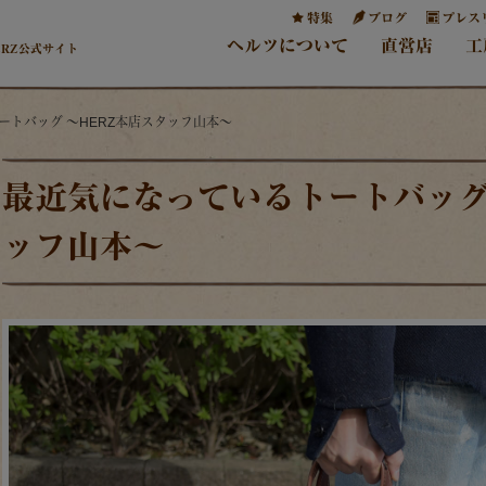
特集
ブログ
プレス
ヘルツについて
直営店
工
ERZ公式サイト
ートバッグ ～HERZ本店スタッフ山本～
最近気になっているトートバッグ
ッフ山本～