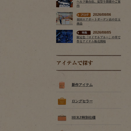
ヘルツ仙台店、夏祭り開催のご案
内
2026/08/06
羽田エアポートガーデン店の目玉
商品
2026/08/05
限定色「ロイヤルブルー」の革で
作るアイテム販売開始
アイテムで探す
新作アイテム
ロングセラー
HERZ特別仕様