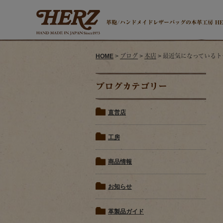
革鞄/ハンドメイドレザーバッグの本革工房 H
HOME
>
ブログ
>
本店
> 最近気になっているト
ブログカテゴリー
直営店
工房
商品情報
お知らせ
革製品ガイド