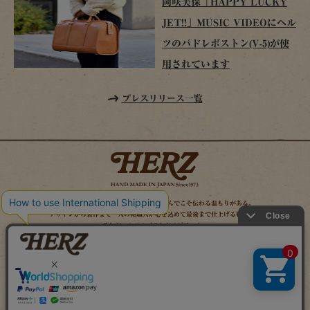
岡咲美保「HAPPY LUCKY
JET!!」MUSIC VIDEOにヘル
ツのパドレボストン(V-5)が使
用されています
プレスリリース一覧
時を経てこそ解る味わいがある。使い込んでこそ伝わる温もりがある。
デザインから製作まで一人の鞄職人が心を込めて最後まで仕上げる鞄作り。
それがヘルツのブランドスピリット。
MAIL MAGAZINE
SITE MAP
ONLINE SHOP
X（旧TWITTER）
FACEBOOK
INSTAGRAM
YOUTUBE
LINE