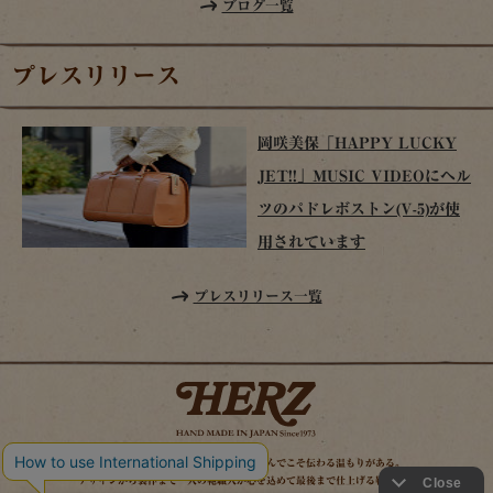
ブログ一覧
プレスリリース
岡咲美保「HAPPY LUCKY
JET!!」MUSIC VIDEOにヘル
ツのパドレボストン(V-5)が使
用されています
プレスリリース一覧
時を経てこそ解る味わいがある。使い込んでこそ伝わる温もりがある。
デザインから製作まで一人の鞄職人が心を込めて最後まで仕上げる鞄作り。