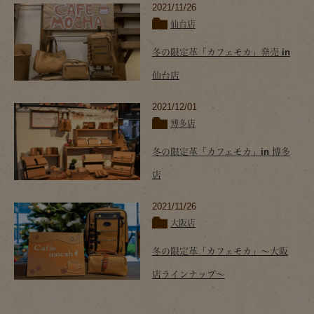
2021/11/26
仙台店
冬の限定革「カフェモカ」発売 in
仙台店
2021/12/01
博多店
冬の限定革「カフェモカ」in 博多
店
2021/11/26
大阪店
冬の限定革「カフェモカ」～大阪
店ラインナップ～