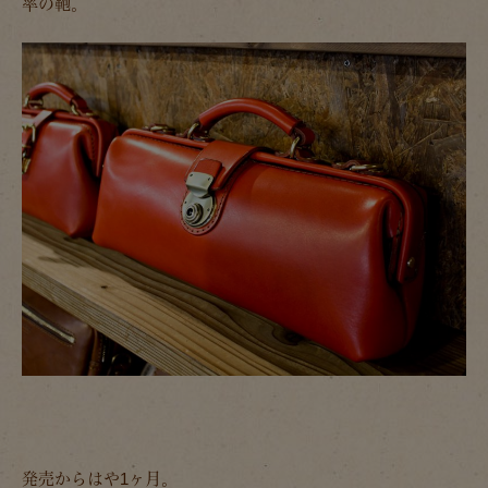
率の鞄。
発売からはや1ヶ月。