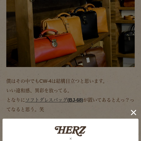
僕はその中でもCW-4は結構目立つと思います。
いい違和感、異彩を放ってる。
となりに
ソフトダレスバッグ(BJ-68)
が置いてあるとえっ？っ
てなると思う。笑