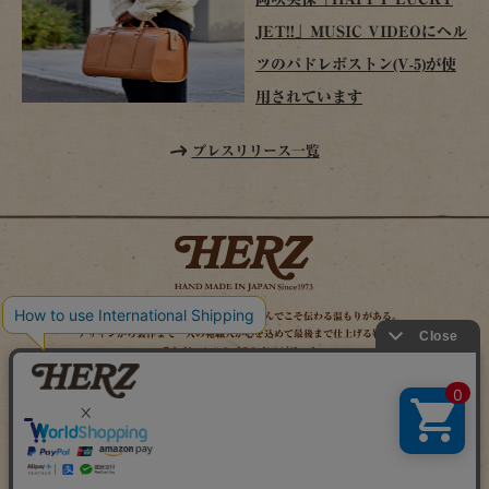
JET!!」MUSIC VIDEOにヘル
ツのパドレボストン(V-5)が使
用されています
プレスリリース一覧
時を経てこそ解る味わいがある。使い込んでこそ伝わる温もりがある。
デザインから製作まで一人の鞄職人が心を込めて最後まで仕上げる鞄作り。
それがヘルツのブランドスピリット。
MAIL MAGAZINE
SITE MAP
ONLINE SHOP
X（旧TWITTER）
FACEBOOK
INSTAGRAM
YOUTUBE
LINE