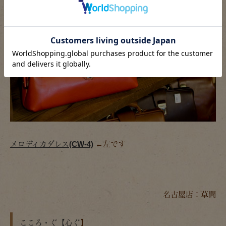
メロディカダレス(CW-4)
←左です
名古屋店：草間
こころ・ぐ【心ぐ
】