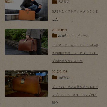
名古屋店
気取らないダレスバッグつくりま
した
2019/08/01
2019年
,
プレスリリース
ドラマ「リーガル・ハート～いの
ちの再建弁護士～」にダレスバッ
グが使用されています
2017/01/23
名古屋店
ダレスバッグの素敵な革のエイジ
ングとスーパーカラーバッグのご
紹介