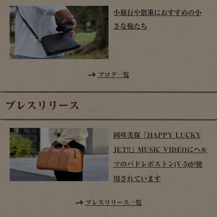
小旅行や散策におすすめの小
さな鞄たち
ブログ一覧
プレスリリース
岡咲美保「HAPPY LUCKY
JET!!」MUSIC VIDEOにヘル
ツのパドレボストン(V-5)が使
用されています
プレスリリース一覧