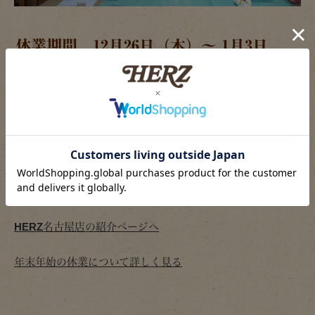
休業期間 12月26日（木）～ 1月3日
（金）
2020年1月4日（土）から営業開始
来年も皆様と元気にお会いできることを楽しみにしておりま
す。良いお年を！
HERZ名古屋店の紹介ページへ
年末年始の休業について詳しく見る