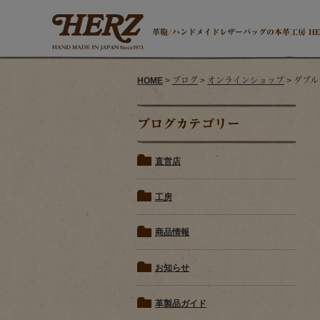
革鞄/ハンドメイドレザーバッグの本革工房 H
HOME
>
ブログ
>
オンラインショップ
> ダブ
ブログカテゴリー
直営店
工房
商品情報
お知らせ
革製品ガイド