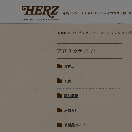
革鞄/ハンドメイドレザーバッグの本革工房 H
HOME
>
ブログ
>
オンラインショップ
> 20
ブログカテゴリー
直営店
工房
商品情報
お知らせ
革製品ガイド