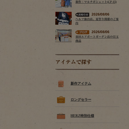
新作：マルチポシェット(CP-15)
2026/08/06
ヘルツ仙台店、夏祭り開催のご案
内
2026/08/06
羽田エアポートガーデン店の目玉
商品
アイテムで探す
新作アイテム
ロングセラー
HERZ特別仕様