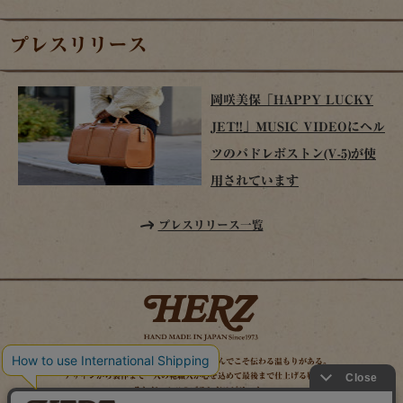
プレスリリース
岡咲美保「HAPPY LUCKY
JET!!」MUSIC VIDEOにヘル
ツのパドレボストン(V-5)が使
用されています
プレスリリース一覧
時を経てこそ解る味わいがある。使い込んでこそ伝わる温もりがある。
デザインから製作まで一人の鞄職人が心を込めて最後まで仕上げる鞄作り。
それがヘルツのブランドスピリット。