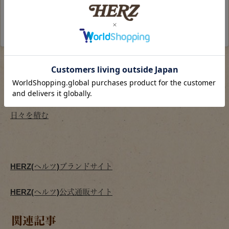
HERZ ヘルツ(@herz_bag)がシェアした投稿
–
2020年 7月月27日午後7時24分PDT
ヘルツ公式Instagram
にて動画掲載中！
ヒコーキのりショルダー(WH-603)商品ページ
日々を積む
HERZ(ヘルツ)ブランドサイト
HERZ(ヘルツ)公式通販サイト
関連記事