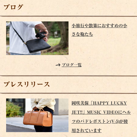
ブログ
小旅行や散策におすすめの小
さな鞄たち
ブログ一覧
プレスリリース
岡咲美保「HAPPY LUCKY
JET!!」MUSIC VIDEOにヘル
ツのパドレボストン(V-5)が使
用されています