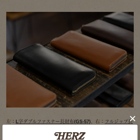
左：
L字ダブルファスナー長財布(GS-57)
、右：
フルジップ長
財布(GS-76)