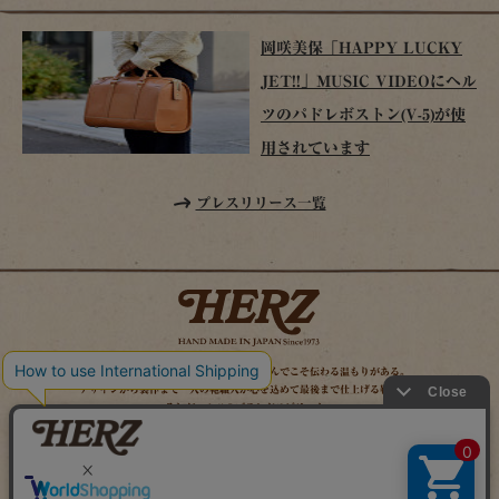
岡咲美保「HAPPY LUCKY
JET!!」MUSIC VIDEOにヘル
ツのパドレボストン(V-5)が使
用されています
プレスリリース一覧
時を経てこそ解る味わいがある。使い込んでこそ伝わる温もりがある。
デザインから製作まで一人の鞄職人が心を込めて最後まで仕上げる鞄作り。
それがヘルツのブランドスピリット。
MAIL MAGAZINE
SITE MAP
ONLINE SHOP
X（旧TWITTER）
FACEBOOK
INSTAGRAM