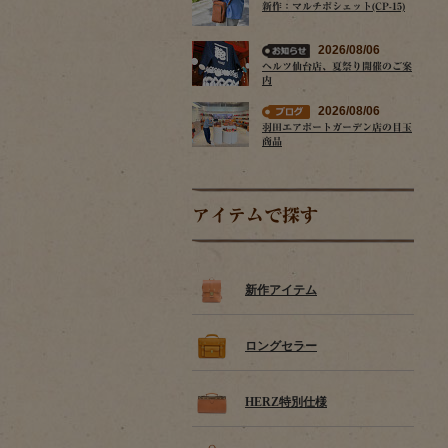
新作：マルチポシェット(CP-15)
2026/08/06
ヘルツ仙台店、夏祭り開催のご案
内
2026/08/06
羽田エアポートガーデン店の目玉
商品
アイテムで探す
新作アイテム
ロングセラー
HERZ特別仕様