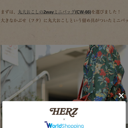
まずは、
丸大おこしの2wayミニバッグ(CW-66)
を選びました！
大きなかぶせ（フタ）に丸大おこしという留め具がついたミニバ