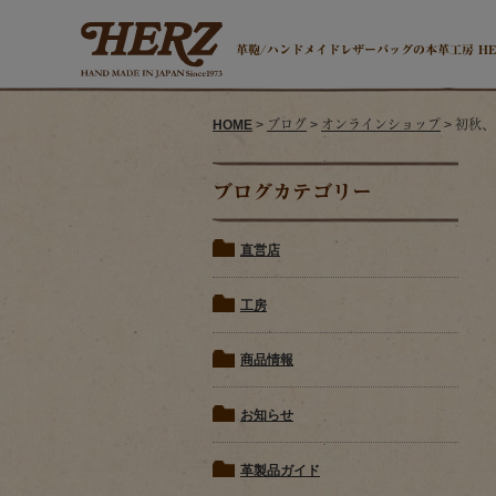
革鞄/ハンドメイドレザーバッグの本革工房 H
HOME
>
ブログ
>
オンラインショップ
> 初秋
ブログカテゴリー
直営店
工房
商品情報
お知らせ
革製品ガイド