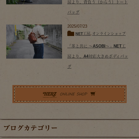
房より、背負う（からう）トート
バッグ
2025/07/23
NET工房
,
オンラインショップ
「革と共に ～ASOBI～」NET工
房より、A4対応大きめボディバッ
グ
ブログカテゴリー