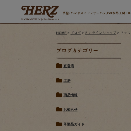
革鞄/ハンドメイドレザーバッグの本革工房 H
HOME
>
ブログ
>
オンラインショップ
> ファス
ブログカテゴリー
直営店
工房
商品情報
お知らせ
革製品ガイド