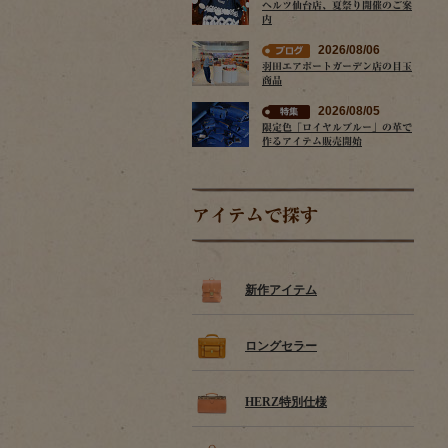
ヘルツ仙台店、夏祭り開催のご案
内
2026/08/06
羽田エアポートガーデン店の目玉
商品
2026/08/05
限定色「ロイヤルブルー」の革で
作るアイテム販売開始
アイテムで探す
新作アイテム
ロングセラー
HERZ特別仕様