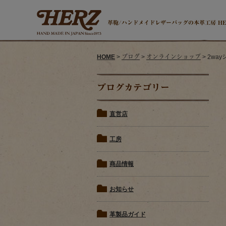
革鞄/ハンドメイドレザーバッグの本革工房 H
HOME
>
ブログ
>
オンラインショップ
> 2w
ブログカテゴリー
直営店
工房
商品情報
お知らせ
革製品ガイド