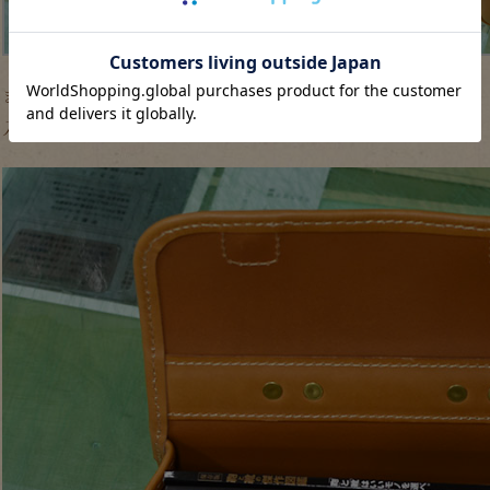
まずはA4用紙を一束入れて見ました（500枚包みでした）。
入りはしましたが、本体の縁からはみ出ている箇所も。