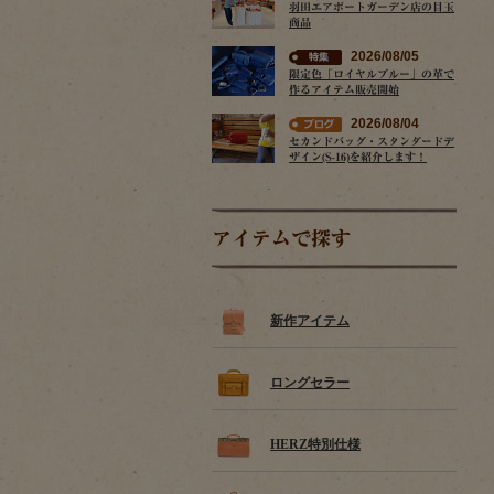
羽田エアポートガーデン店の目玉
商品
2026/08/05
限定色「ロイヤルブルー」の革で
作るアイテム販売開始
2026/08/04
セカンドバッグ・スタンダードデ
ザイン(S-16)を紹介します！
アイテムで探す
新作アイテム
ロングセラー
HERZ特別仕様