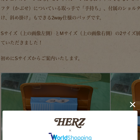
フタ（かぶせ）についている取っ手で「手持ち」、付属のショル
け、斜め掛け」もできる2way仕様のバッグです。
Sサイズ（上の画像左側）とMサイズ（上の画像右側）の2サイズ
ていただきました！
初めにSサイズからご案内いたします。