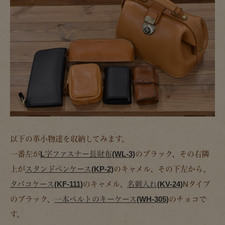
以下の革小物達を収納してみます。
一番左が
L字ファスナー長財布(WL-3)
のブラック、その右隣
上が
スタンドペンケース(KP-2)
のキャメル、その下左から、
タバコケース(KF-111)
のキャメル、
名刺入れ(KV-24)
Nタイプ
のブラック、
一本ベルトのキーケース(WH-305)
のチョコで
す。