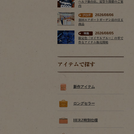
ヘルツ仙台店、夏祭り開催のご案
内
2026/08/06
羽田エアポートガーデン店の目玉
商品
2026/08/05
限定色「ロイヤルブルー」の革で
作るアイテム販売開始
アイテムで探す
新作アイテム
ロングセラー
HERZ特別仕様