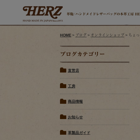
革鞄/ハンドメイドレザーバッグの本革工房 H
HOME
>
ブログ
>
オンラインショップ
> ちょ
ブログカテゴリー
直営店
工房
商品情報
お知らせ
革製品ガイド