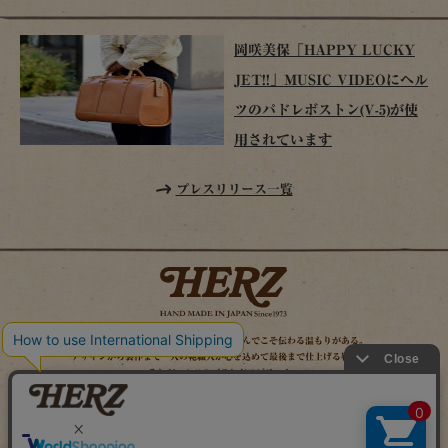
岡咲美保「HAPPY LUCKY
JET!!」MUSIC VIDEOにヘル
ツのパドレボストン(V-5)が使
用されています
プレスリリース一覧
時を経てこそ解る味わいがある。使い込んでこそ伝わる温もりがある。
デザインから製作まで一人の鞄職人が心を込めて最後まで仕上げる鞄作り。
それがヘルツのブランドスピリット。
MAIL MAGAZINE
SITE MAP
ONLINE SHOP