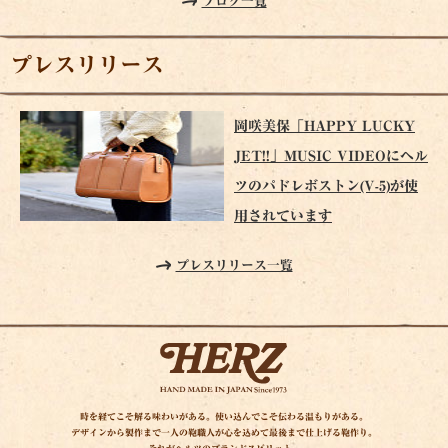
ブログ一覧
プレスリリース
岡咲美保「HAPPY LUCKY
JET!!」MUSIC VIDEOにヘル
ツのパドレボストン(V-5)が使
用されています
プレスリリース一覧
時を経てこそ解る味わいがある。使い込んでこそ伝わる温もりがある。
デザインから製作まで一人の鞄職人が心を込めて最後まで仕上げる鞄作り。