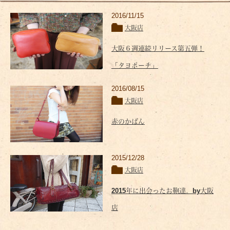
2016/11/15
大阪店
大阪６週連続リリース第五弾！
「タヨポーチ」
2016/08/15
大阪店
赤のかばん
2015/12/28
大阪店
2015年に出会ったお鞄達。by大阪
店