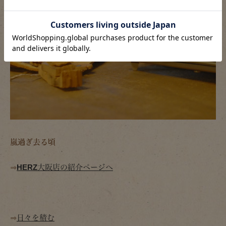
嵐過ぎ去る頃
⇒
HERZ大阪店の紹介ページへ
⇒
日々を積む