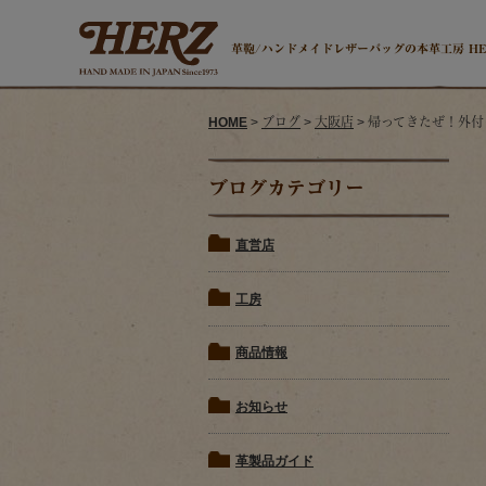
革鞄/ハンドメイドレザーバッグの本革工房 H
HOME
>
ブログ
>
大阪店
> 帰ってきたぜ！外
ブログカテゴリー
直営店
工房
商品情報
お知らせ
革製品ガイド