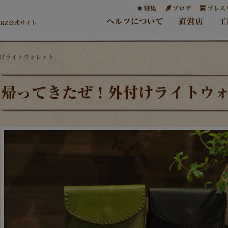
特集
ブログ
プレス
ヘルツについて
直営店
工
ERZ公式サイト
付けライトウォレット
帰ってきたぜ！外付けライトウ