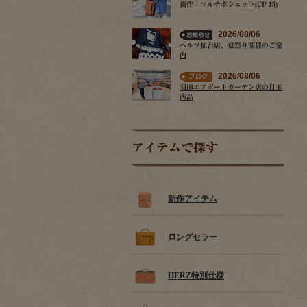
新作：マルチポシェット(CP-15)
2026/08/06
ヘルツ仙台店、夏祭り開催のご案
内
2026/08/06
羽田エアポートガーデン店の目玉
商品
アイテムで探す
新作アイテム
ロングセラー
HERZ特別仕様