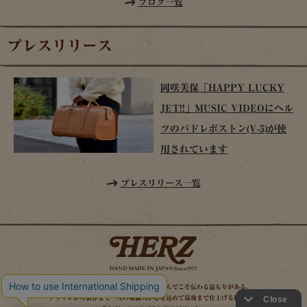
ブログ一覧
プレスリリース
岡咲美保「HAPPY LUCKY
JET!!」MUSIC VIDEOにヘル
ツのパドレボストン(V-5)が使
用されています
プレスリリース一覧
時を経てこそ解る味わいがある。使い込んでこそ伝わる温もりがある。
デザインから製作まで一人の鞄職人が心を込めて最後まで仕上げる鞄作り。