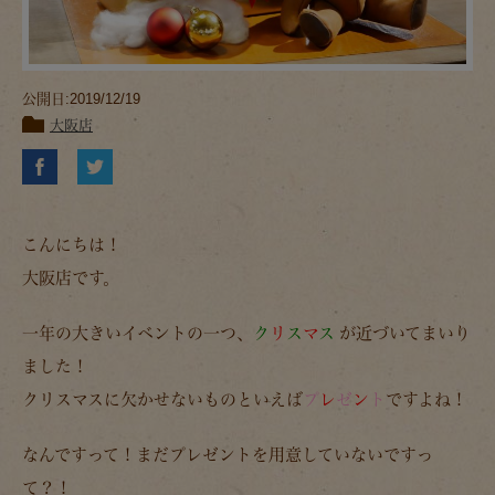
公開日:2019/12/19
大阪店
こんにちは！
大阪店です。
一年の大きいイベントの一つ、
ク
リ
ス
マ
ス
が近づいてまいり
ました！
クリスマスに欠かせないものといえば
プ
レ
ゼ
ン
ト
ですよね！
なんですって！まだプレゼントを用意していないですっ
て？！