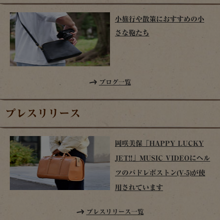
小旅行や散策におすすめの小
さな鞄たち
ブログ一覧
プレスリリース
岡咲美保「HAPPY LUCKY
JET!!」MUSIC VIDEOにヘル
ツのパドレボストン(V-5)が使
用されています
プレスリリース一覧