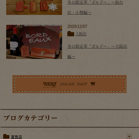
冬の限定革「ボルドー」～仙台
店・小物編～
2020/12/07
大阪店
冬の限定革「ボルドー」～大阪店
編～
ブログカテゴリー
直営店