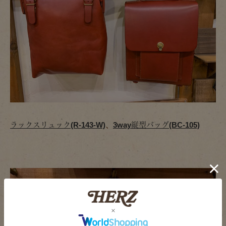
ラックスリュック(R-143-W)
、
3way縦型バッグ(BC-105)