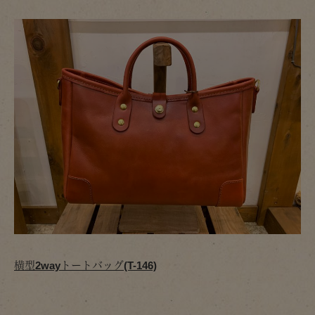
横型2wayトートバッグ(T-146)