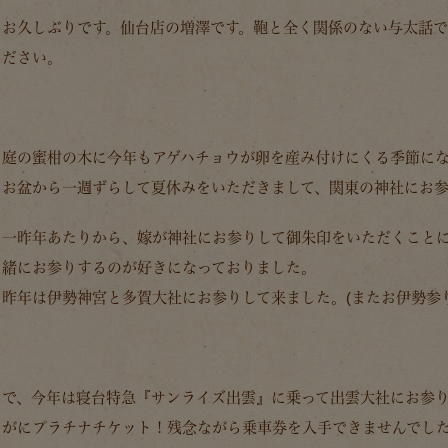
お久しぶりです。仙台店の増澤です。鞄と全く関係のない与太話
ださい。
庭の蜜柑の木に今年もアゲハチョウが卵を産み付けにくる季節に
お盆から一週ずらして夏休みをいただきまして、関東の神社にお
一昨年あたりから、嫁が神社にお参りして御朱印をいただくこと
緒にお参りするのが好きになっておりました。
昨年は伊勢神宮と多賀大社にお参りして来ました。(またお伊勢参
で、今年は寝台特急
『サンライズ出雲』
に乗って出雲大社にお参
がにプラチナチケット！残念ながら乗車券を入手できませんでした(