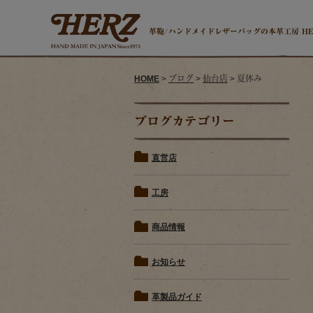
革鞄/ハンドメイドレザーバッグの本革工房 H
HOME
>
ブログ
>
仙台店
> 夏休み
ブログカテゴリー
直営店
工房
商品情報
お知らせ
革製品ガイド