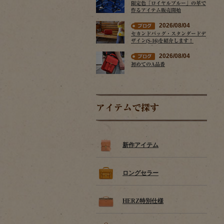
限定色「ロイヤルブルー」の革で
作るアイテム販売開始
2026/08/04
セカンドバッグ・スタンダードデ
ザイン(S-16)を紹介します！
2026/08/04
初めてのA品番
アイテムで探す
新作アイテム
ロングセラー
HERZ特別仕様