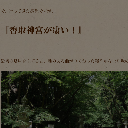
で、行ってきた感想ですが、
『香取神宮が凄い！』
最初の鳥居をくぐると、趣のある曲がりくねった緩やかな上り坂