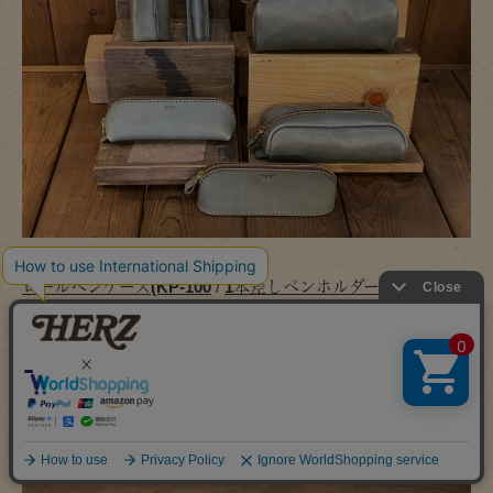
ロールペンケース(KP-100
/
1本差しペンホルダー(KP-3)
/
Big
ペンケース(KP-146)
/
三角型ペンケース(KP-26)
/
ラウンディ
ッシュペンケース(KP-1)
/
スタンドペンケース(KP-2)