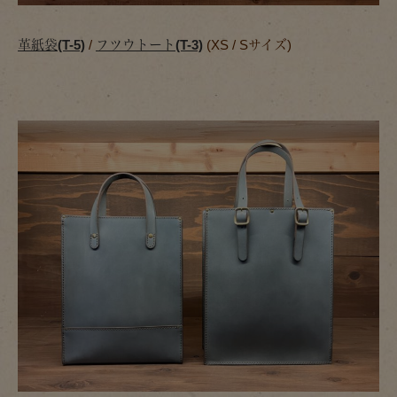
革紙袋(T-5)
/
フツウトート(T-3)
(XS / Sサイズ)