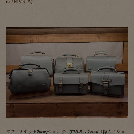
(S / Mサイズ)
ダブルステッチ2wayショルダー(CW-9)
/
2way口枠ミニショ