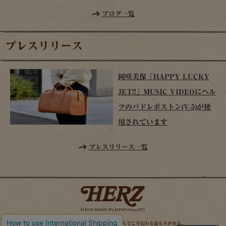
ブログ一覧
プレスリリース
岡咲美保「HAPPY LUCKY
JET!!」MUSIC VIDEOにヘル
ツのパドレボストン(V-5)が使
用されています
プレスリリース一覧
時を経てこそ解る味わいがある。使い込んでこそ伝わる温もりがある。