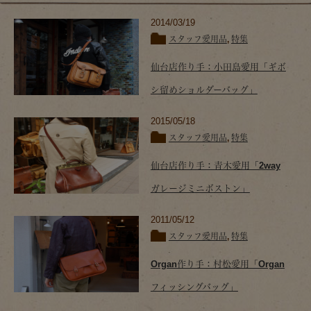
2014/03/19
スタッフ愛用品
,
特集
仙台店作り手：小田島愛用「ギボ
シ留めショルダーバッグ」
2015/05/18
スタッフ愛用品
,
特集
仙台店作り手：青木愛用「2way
ガレージミニボストン」
2011/05/12
スタッフ愛用品
,
特集
Organ作り手：村松愛用「Organ
フィッシングバッグ」