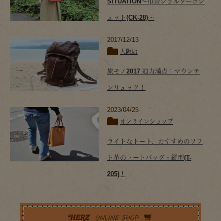
SITUATION～巾着ショルダーポシ
ェット(CK-28)～
2017/12/13
大阪店
旅モノ2017 迫力満点！マウンテ
ンリュック！
2023/04/25
オンラインショップ
ライトなトート、おすすめのソフ
ト革のトートバッグ・縦型(T-
205)！