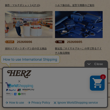
新作：マルチポシェット(CP-15)
ヘルツ仙台店、夏祭り開催のご案内
2026/08/06
2026/08/05
羽田エアポートガーデン店の目玉商品
限定色「ロイヤルブルー」の革で作るアイ
テム販売開始
アイテムで探す
カテゴリーで探す
特集