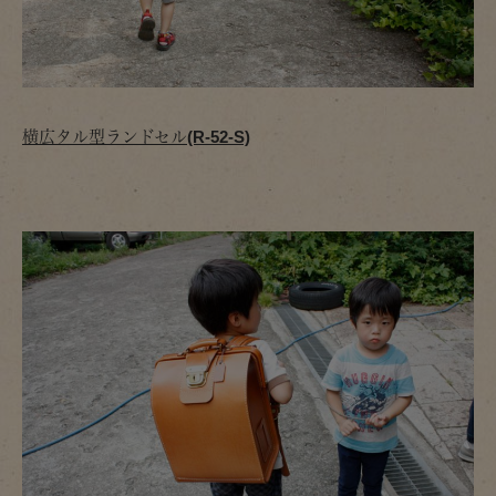
横広タル型ランドセル(R-52-S)