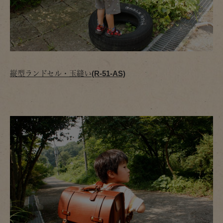
縦型ランドセル・玉縫い(R-51-AS)