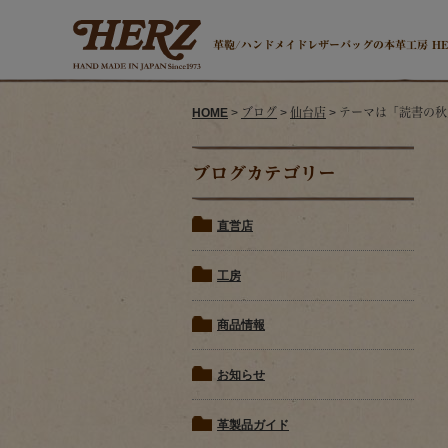
革鞄/ハンドメイドレザーバッグの本革工房 H
HOME
>
ブログ
>
仙台店
> テーマは「読書の
ブログカテゴリー
直営店
工房
商品情報
お知らせ
革製品ガイド