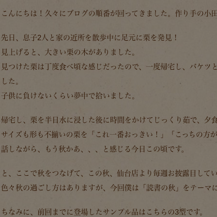
こんにちは！久々にブログの順番が回ってきました。作り手の小
先日、息子2人と家の近所を散歩中に足元に栗を発見！
見上げると、大きい栗の木がありました。
見つけた栗は丁度食べ頃な感じだったので、一度帰宅し、バケツ
した。
子供に負けないくらい夢中で拾いました。
帰宅し、栗を半日水に浸した後に時間をかけてじっくり茹で、夕
サイズも形も不揃いの栗を「これ一番おっきい！」「こっちの方
話しながら、もう秋かあ、、、と感じる今日この頃です。
と、ここで秋をつなげて、この秋、仙台店より毎週お披露目して
色々秋の過ごし方はありますが、今回僕は「読書の秋」をテーマ
ちなみに、前回までに登場したサンプル品はこちらの3型です。