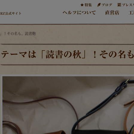
特集
ブログ
プレス
ヘルツについて
直営店
工
ERZ公式サイト
秋」！その名も、読書鞄
テーマは「読書の秋」！その名