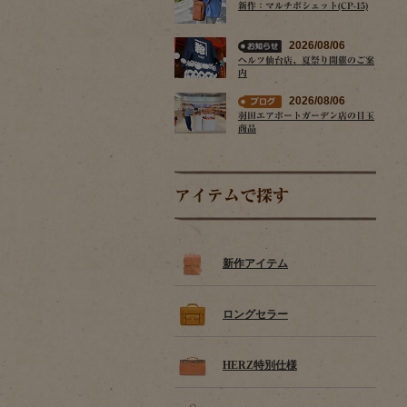
新作：マルチポシェット(CP-15)
2026/08/06
ヘルツ仙台店、夏祭り開催のご案
内
2026/08/06
羽田エアポートガーデン店の目玉
商品
アイテムで探す
新作アイテム
ロングセラー
HERZ特別仕様