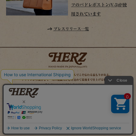
ツのパドレボストン(V-5)が使
用されています
プレスリリース一覧
時を経てこそ解る味わいがある。使い込んでこそ伝わる温もりがある。
デザインから製作まで一人の鞄職人が心を込めて最後まで仕上げる鞄作り。
それがヘルツのブランドスピリット。
MAIL MAGAZINE
SITE MAP
ONLINE SHOP
X（旧TWITTER）
FACEBOOK
INSTAGRAM
YOUTUBE
LINE
Copyright (c) 2026 HERZ Co.,Ltd. All Rights Reserved.