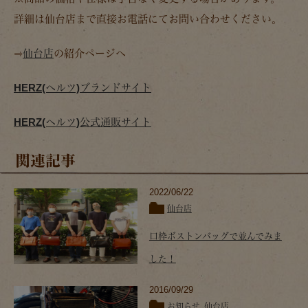
詳細は仙台店まで直接お電話にてお問い合わせください。
⇒
仙台店
の紹介ページへ
HERZ(ヘルツ)ブランドサイト
HERZ(ヘルツ)公式通販サイト
関連記事
2022/06/22
仙台店
口枠ボストンバッグで並んでみま
した！
2016/09/29
お知らせ
,
仙台店