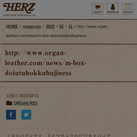
HOME
>
organ-rss
>
2022
>
02
>
11
> http://www.organ-
leather.com/news/m-box-doiutuhokkubujiness
http://www.organ-
leather.com/news/m-box-
doiutuhokkubujiness
公開日:2022/02/11
ORGAN RSS
ミネルバボックス ドイツホックのビジネスバッグ