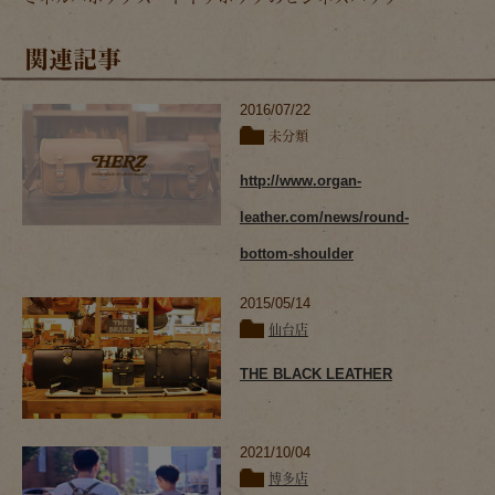
関連記事
2016/07/22
未分類
http://www.organ-
leather.com/news/round-
bottom-shoulder
2015/05/14
仙台店
THE BLACK LEATHER
2021/10/04
博多店