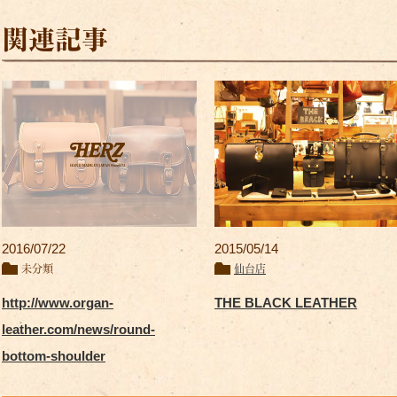
関連記事
2016/07/22
2015/05/14
未分類
仙台店
http://www.organ-
THE BLACK LEATHER
leather.com/news/round-
bottom-shoulder