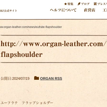
特集
ブログ
プレス
ヘルツについて
直営店
工
ERZ公式サイト
www.organ-leather.com/news/eufrate-flapshoulder
http://www.organ-leather.com/
flapshoulder
公開日:2024/07/19
ORGAN RSS
ユーフラテ フラップショルダー