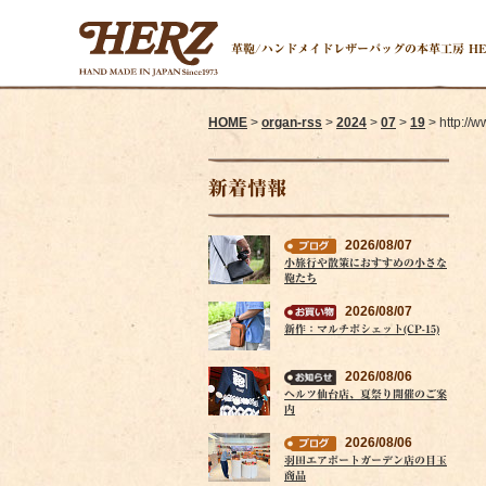
革鞄/ハンドメイドレザーバッグの本革工房 H
HOME
>
organ-rss
>
2024
>
07
>
19
> http://
新着情報
2026/08/07
小旅行や散策におすすめの小さな
鞄たち
2026/08/07
新作：マルチポシェット(CP-15)
2026/08/06
ヘルツ仙台店、夏祭り開催のご案
内
2026/08/06
羽田エアポートガーデン店の目玉
商品