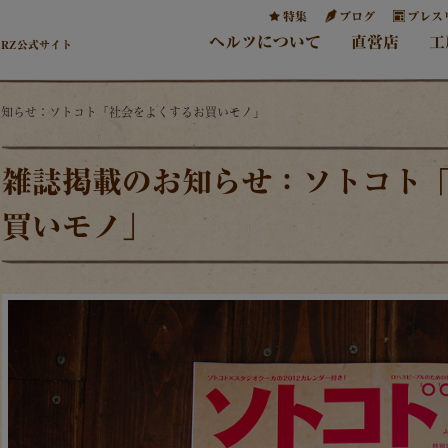
特集
ブログ
プレス
ヘルツについて
直営店
工
ERZ公式サイト
お知らせ：ソトコト「社会をよくするお買いモノ」
雑誌掲載のお知らせ：ソトコト
買いモノ」