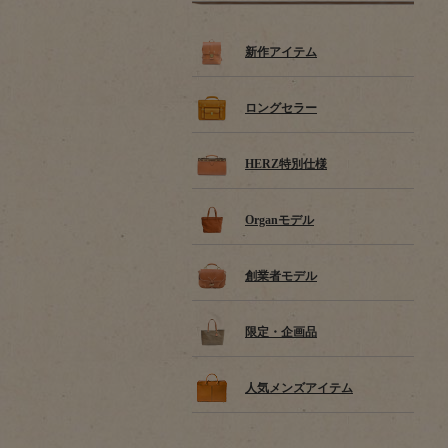
新作アイテム
ロングセラー
HERZ特別仕様
Organモデル
創業者モデル
限定・企画品
人気メンズアイテム