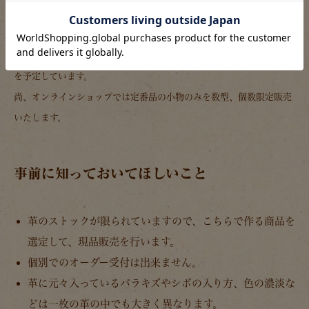
2017年12月1日より販売開始予定
本店・大阪店・仙台店・名古屋店・博多店にて、12月1日（金）販売
を予定しています。
尚、オンラインショップでは定番品の小物のみを数型、個数限定販売
いたします。
事前に知っておいてほしいこと
革のストックが限られていますので、こちらで作る商品を
選定して、現品販売を行います。
個別でのオーダー受付は出来ません。
革に元々入っているバラキズやシボの入り方、色の濃淡な
どは一枚の革の中でも大きく異なります。