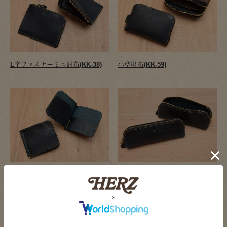
L字ファスナーミニ財布(KK-38)
小型財布(KK-59)
マネークリップ(WS-13-H)
三角型ペンケース(KP-26)