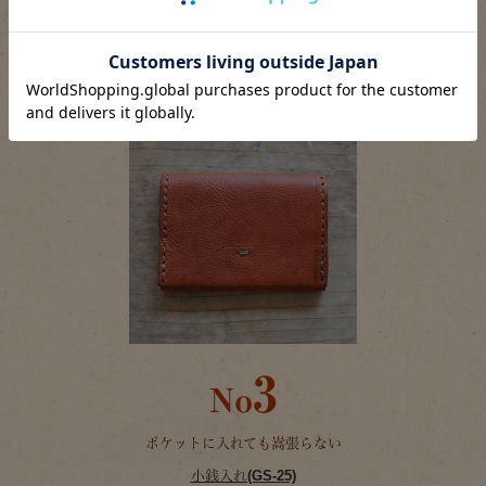
小銭入れとキーケースが一つになった便利小物。6連タイプはカードや
お札も入るので、コレ一つでお出かけなんて使い方も夏にピッタ
リ！！
3
No
ポケットに入れても嵩張らない
小銭入れ(GS-25)