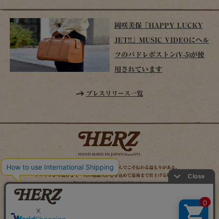
岡咲美保「HAPPY LUCKY
JET!!」MUSIC VIDEOにヘル
ツのパドレボストン(V-5)が使
用されています
プレスリリース一覧
時を経てこそ解る味わいがある。使い込んでこそ伝わる温もりがある。
デザインから製作まで一人の鞄職人が心を込めて最後まで仕上げる鞄作り。
それがヘルツのブランドスピリット。
MAIL MAGAZINE
SITE MAP
ONLINE SHOP