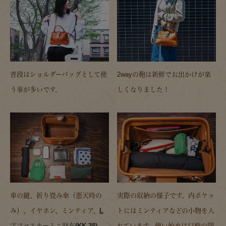
普段はショルダーバッグとして使
2wayの鞄は新鮮でお出かけが楽
う事が多いです。
しくなりました！
車の鍵、折り畳み傘（悪天時の
実際の収納の様子です。内ポケッ
み）、イヤホン、ミンティア、
L
トにはミンティアなどの小物を入
字ファスナーミニ財布(KK-38)
れています。使い始めは口枠の開