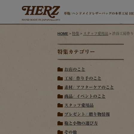
革鞄/ハンドメイドレザーバッグの本革工房 H
HOME
>
特集
>
スタッフ愛用品
> 渋谷工房作
特集カテゴリー
お店のこと
工房/ 作り手のこと
素材/ アフターケアのこと
商品/ イベントのこと
スタッフ愛用品
プレゼント/ 贈り物情報
鞄と小物の選び方
その他