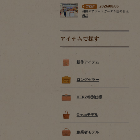
2026/08/06
羽田エアポートガーデン店の目玉
商品
アイテムで探す
新作アイテム
ロングセラー
HERZ特別仕様
Organモデル
創業者モデル