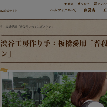
特集
ブログ
プレス
ヘルツについて
直営店
工
ERZ公式サイト
り手：板橋愛用「普段使いのミニボストン」
渋谷工房作り手：板橋愛用「普
ン」