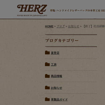
革鞄/ハンドメイドレザーバッグの本革工房 H
HOME
>
ブログ
>
お知らせ
> 【終了】社員研
ブログカテゴリー
直営店
工房
商品情報
お知らせ
革製品ガイド