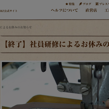
特集
ブログ
プレス
ヘルツについて
直営店
工
ERZ公式サイト
修によるお休みのお知らせ
【終了】社員研修によるお休み