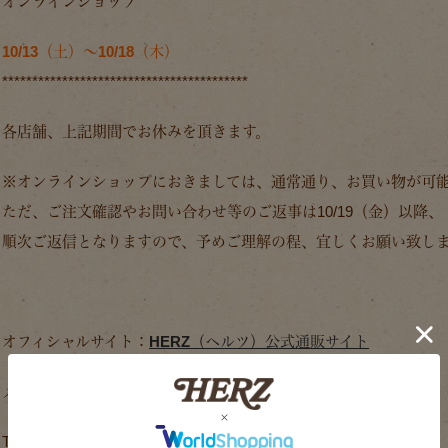
オンラインショップ
10/13（土）～10/18（木）
*****************************************
各店舗、上記期間でお休みを頂きます。
※オンラインショップにおきましては、通常通り、お買い物が可
ただ、ご注文確認やお問い合わせ等のご返事は10/19（金）以降、
順次ご返信となりますので、予めご理解の程、宜しくお願い致し
オフィシャルサイト：
HERZ（ヘルツ）公式通販サイト
メルマガ： 鞄工房ヘルツのあれこれ
Twitter： ヘルツイッター