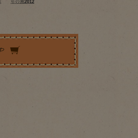
休
年の瀬2012