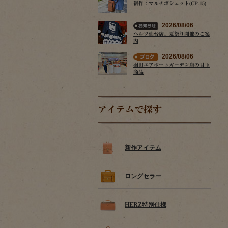
新作：マルチポシェット(CP-15)
2026/08/06
ヘルツ仙台店、夏祭り開催のご案
内
2026/08/06
羽田エアポートガーデン店の目玉
商品
アイテムで探す
新作アイテム
ロングセラー
HERZ特別仕様