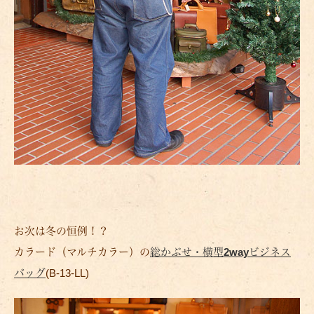
お次は冬の恒例！？
カラード（マルチカラー）の
総かぶせ・横型2wayビジネス
バッグ
(B-13-LL)