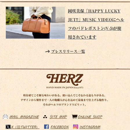
岡咲美保「HAPPY LUCKY
JET!!」MUSIC VIDEOにヘル
ツのパドレボストン(V-5)が使
用されています
プレスリリース一覧
時を経てこそ解る味わいがある。使い込んでこそ伝わる温もりがある。
デザインから製作まで一人の鞄職人が心を込めて最後まで仕上げる鞄作り。
それがヘルツのブランドスピリット。
MAIL MAGAZINE
SITE MAP
ONLINE SHOP
X（旧TWITTER）
FACEBOOK
INSTAGRAM