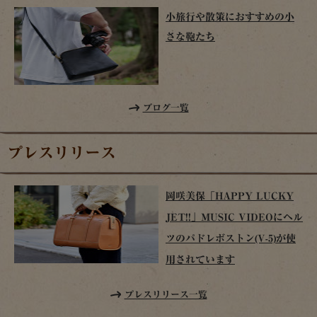
小旅行や散策におすすめの小
さな鞄たち
ブログ一覧
プレスリリース
岡咲美保「HAPPY LUCKY
JET!!」MUSIC VIDEOにヘル
ツのパドレボストン(V-5)が使
用されています
プレスリリース一覧