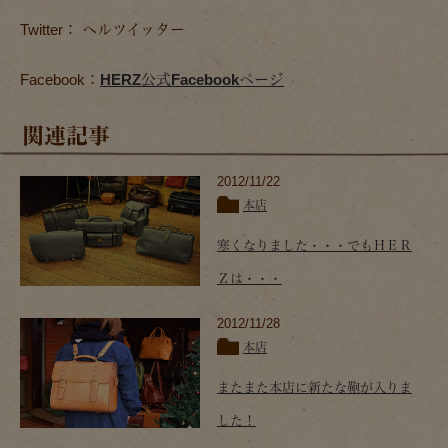
Twitter： ヘルツイッター
Facebook：
HERZ公式Facebookページ
関連記事
2012/11/22
本店
寒くなりました・・・でもＨＥＲ
Ｚは・・・
2012/11/28
本店
またまた本店に新たな鞄が入りま
した！