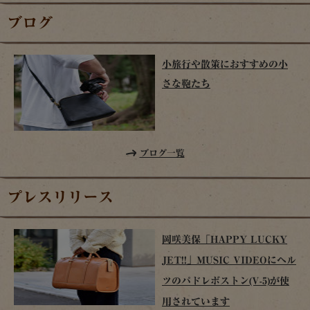
ブログ
小旅行や散策におすすめの小
さな鞄たち
ブログ一覧
プレスリリース
岡咲美保「HAPPY LUCKY
JET!!」MUSIC VIDEOにヘル
ツのパドレボストン(V-5)が使
用されています