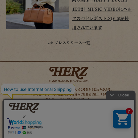
JET!!」MUSIC VIDEOにヘル
ツのパドレボストン(V-5)が使
用されています
プレスリリース一覧
時を経てこそ解る味わいがある。使い込んでこそ伝わる温もりがある。
デザインから製作まで一人の鞄職人が心を込めて最後まで仕上げる鞄作り。
それがヘルツのブランドスピリット。
MAIL MAGAZINE
SITE MAP
ONLINE SHOP
X（旧TWITTER）
FACEBOOK
INSTAGRAM
YOUTUBE
LINE