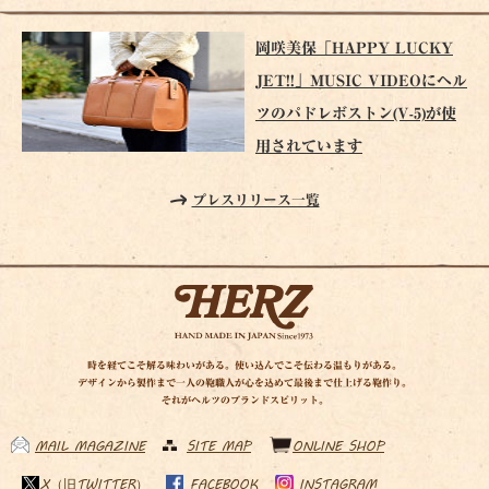
岡咲美保「HAPPY LUCKY
JET!!」MUSIC VIDEOにヘル
ツのパドレボストン(V-5)が使
用されています
プレスリリース一覧
時を経てこそ解る味わいがある。使い込んでこそ伝わる温もりがある。
デザインから製作まで一人の鞄職人が心を込めて最後まで仕上げる鞄作り。
それがヘルツのブランドスピリット。
MAIL MAGAZINE
SITE MAP
ONLINE SHOP
X（旧TWITTER）
FACEBOOK
INSTAGRAM