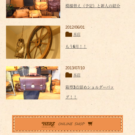
模様替え（予定）と新人の紹介
2012/06/01
本店
もう6月！！
2013/07/10
本店
箱型3点留めショルダーバッ
グ！！