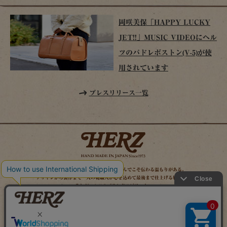
岡咲美保「HAPPY LUCKY
JET!!」MUSIC VIDEOにヘル
ツのパドレボストン(V-5)が使
用されています
プレスリリース一覧
時を経てこそ解る味わいがある。使い込んでこそ伝わる温もりがある。
デザインから製作まで一人の鞄職人が心を込めて最後まで仕上げる鞄作り。
それがヘルツのブランドスピリット。
MAIL MAGAZINE
SITE MAP
ONLINE SHOP
X（旧TWITTER）
FACEBOOK
INSTAGRAM