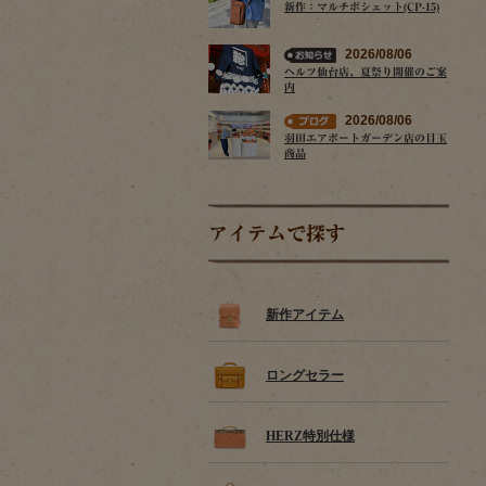
新作：マルチポシェット(CP-15)
2026/08/06
ヘルツ仙台店、夏祭り開催のご案
内
2026/08/06
羽田エアポートガーデン店の目玉
商品
アイテムで探す
新作アイテム
ロングセラー
HERZ特別仕様