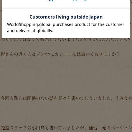
で、数あるコンビニの中でも、ファミ○のカレーまんが一番好きで
ん！
そして、気になる事がひとつ。セブン○○さんは数店廻ったんです
売り切れではなくて販売してないようなんですが…こんなことっ
皆さんの近くのセブン○○にカレーまんは置いてありますか？
今回も鞄とは関係のない話を長々と書いてしまいました。すみま
先週
スタッフの小田島も書いていました
が、仙台 光のページェ