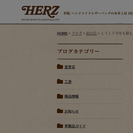
革鞄/ハンドメイドレザーバッグの本革工房 H
HOME
>
ブログ
>
仙台店
> とうとう今年も積
ブログカテゴリー
直営店
工房
商品情報
お知らせ
革製品ガイド